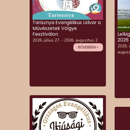
Tarisznya Evangélikus Udvar a
Művészetek Völgye
Fesztiválon
Lelki
2026
2026. július 27. - 2026. augusztus 2.
2026. 
BŐVEBBEN »
augusz