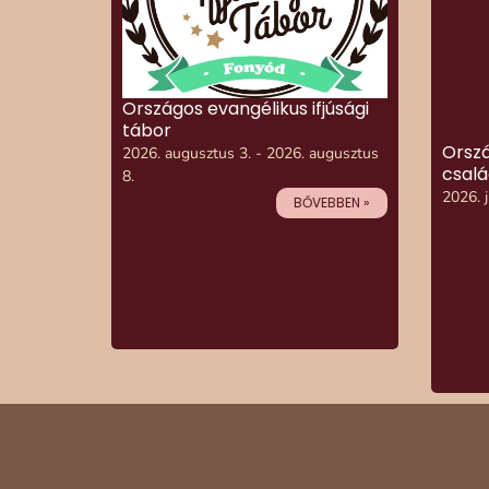
Országos evangélikus ifjúsági
tábor
Orszá
2026. augusztus 3. - 2026. augusztus
csalá
8.
2026. j
BŐVEBBEN »