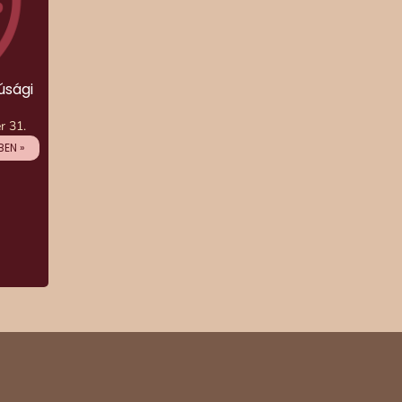
úsági
r 31.
EN »