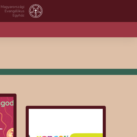
Magyarországi
Evangélikus
Egyház