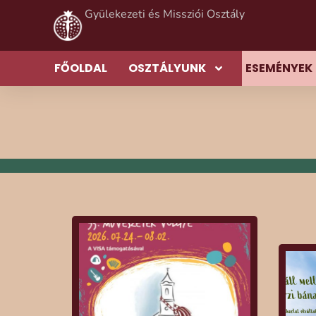
Gyülekezeti és Missziói Osztály
FŐOLDAL
OSZTÁLYUNK
ESEMÉNYEK