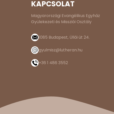
KAPCSOLAT
Magyarországi Evangélikus Egyház
Gyülekezeti és Missziói Osztály
1085 Budapest, Üllői út 24.
gyulmisz@lutheran.hu
+36 1 486 3552